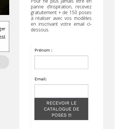
Pour ne plus jamais être en
panne d’inspiration, recevez
gratuitement + de 150 poses
à réaliser avec vos modèles
en inscrivant votre email ci-
ger
dessous.
est