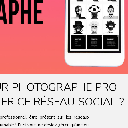
R PHOTOGRAPHE PRO :
ER CE RÉSEAU SOCIAL ?
rofessionnel, être présent sur les réseaux
rnable ! Et si vous ne deviez gérer qu’un seul